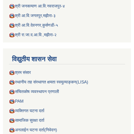
श्री जनक्ल्याण आ.वि.नवराजपुर-४
श्री आ.वि.जगतपुर,मझैारा-३
श्री आ.वि.देवनगर,कुर्सणडी-५
श्री रा.जा.द.आ.वि.,मझैारा-२
विद्य‍ुतीय शासन सेवा
श्रम संसार
स्थानीय तह संस्थागत क्षमता स्वमूल्याङ्कन(LISA)
संचितकोष व्यवस्थापन प्रणाली
PAM
व्यक्तिगत घटना दर्ता
सामाजिक सुरक्षा दर्ता
अनलाईन घटना दर्ता(निवेदन)