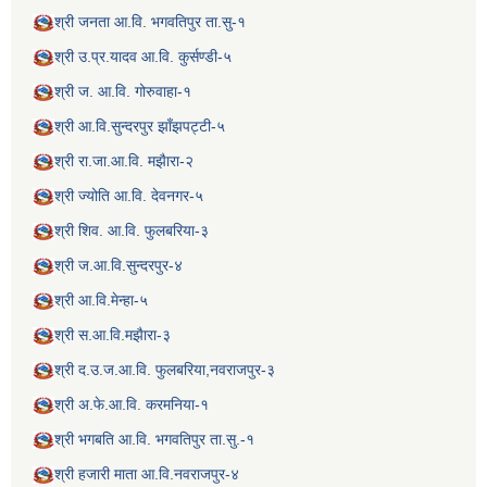
श्री जनता आ.वि. भगवतिपुर ता.सु-१
श्री उ.प्र.यादव आ.वि. कुर्सण्डी-५
श्री ज. आ.वि. गोरुवाहा-१
श्री आ.वि.सुन्दरपुर झाँझपट्टी-५
श्री रा.जा.आ.वि. मझैारा-२
श्री ज्योति आ.वि. देवनगर-५
श्री शिव. आ.वि. फुलबरिया-३
श्री ज.आ.वि.सुन्दरपुर-४
श्री आ.वि.मेन्हा-५
श्री स.आ.वि.मझैारा-३
श्री द.उ.ज.आ.वि. फुलबरिया,नवराजपुर-३
श्री अ.फे.आ.वि. करमनिया-१
श्री भगबति आ.वि. भगवतिपुर ता.सु.-१
श्री हजारी माता आ.वि.नवराजपुर-४