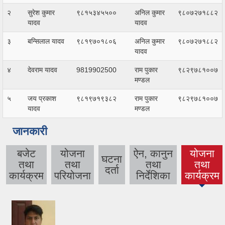
२
सुरेश कुमार
९८१५३४५५००
अनिल कुमार
९८०७२७१८८२
यादव
यादव
३
बन्सिलाल यादव
९८१९७०१८०६
अनिल कुमार
९८०७२७१८८२
यादव
४
देवराम यादव
9819902500
राम पुकार
९८२९७८१००७
मण्डल
५
जय प्रकाश
९८१९७१९३८२
राम पुकार
९८२९७८१००७
यादव
मण्डल
जानकारी
बजेट
योजना
ऐन, कानुन
योजना
घटना
तथा
तथा
तथा
तथा
दर्ता
कार्यक्रम
परियोजना
निर्देशिका
कार्यक्रम