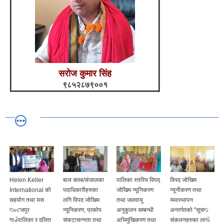
सरोज कुमार सिंह
९८५२८७९००१
Helen Keller
बाल क्लब/संजालका
पालिका स्तरिय विपद्
विपद जोखिम
International को
पदाधिकारीहरुका
जोखिम न्यूनिकरण
न्यूनीकरण तथा
सहयोग तथा यस
लगि विपद जोखिम
तथा जलवायु
व्यवस्थापन
नवराजपुर
न्यूनिकरण, प्रकोप
अनुकुलन सम्बन्धी
अन्तर्गतको "सूचना
गाउँपालिका र दलित
संकटासन्नता तथा
अभिमुखिकरण तथा
संकलनहरुका लागी