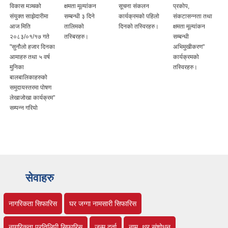
विकास मञ्चको
क्षमता मूल्यांकन
सूचना संकलन
प्रकोप,
संयुक्त साझेदारीमा
सम्बन्धी ३ दिने
कार्यक्रमको पहिलो
संकटासन्नता तथा
आज मिति
तालिमको
दिनको तस्विरहरु।
क्षमता मूल्यांकन
२०८३/०१/१७ गते
तस्बिरहरु।
सम्बन्धी
"सुनौलो हजार दिनका
अभिमुखीकरण"
ि
आमाहरु तथा ५ वर्ष
कार्यक्रमको
मुनिका
तस्विरहरु।
बालबालिकाहरुको
समुदायस्तरमा पोषण
लेखाजोखा कार्यक्रम"
सम्पन्न गरियो
सेवाहरु
नागरिकता सिफारिस
घर जग्गा नामसारी सिफारिस
नागरिकता प्रतिलिपी सिफारिस
जन्म दर्ता
नाम, थर संशोधन