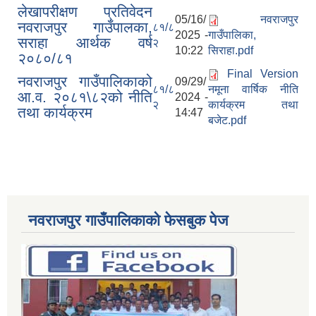
लेखापरीक्षण प्रतिवेदन
05/16/
नवराजपुर
नवराजपुर गाउँपालका,
८१/८
2025 -
गाउँपालिका,
सराहा आर्थक वर्ष
२
10:22
सिराहा.pdf
२०८०/८१
Final Version
नवराजपुर गाउँपालिकाको
09/29/
८१/८
नमूना वार्षिक नीति
आ.व. २०८१\८२को नीति
2024 -
२
कार्यक्रम तथा
तथा कार्यक्रम
14:47
बजेट.pdf
नवराजपुर गाउँपालिकाको फेसबुक पेज