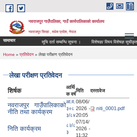
Skip to main content
नवराजपुर गाउँपालिका, गाउँ कार्यपालिकाको कार्यालय
नवराजपुर सिरहा , मधेस प्रदेश, नेपाल
सामाचार
सूचि दर्ता सम्बन्धि सूचना ।
विशेषज्ञ/ विषय विशेषज्ञ सूचीकृत हुने
You are here
Home
»
प्रतिवेदन
» लेखा परीक्षण प्रतिवेदन
लेखा परीक्षण प्रतिवेदन
आर्थि
शिर्षक
मिति
दस्तावेज
क वर्ष
आ.व.
08/06/
नवराजपुर गाउँपालिकाको
३०८
2026 -
niti_0001.pdf
नीति तथा कार्यक्रम
३/८४
20:05
07/14/
८२/८
निति कार्यक्रम
2026 -
३
11:32