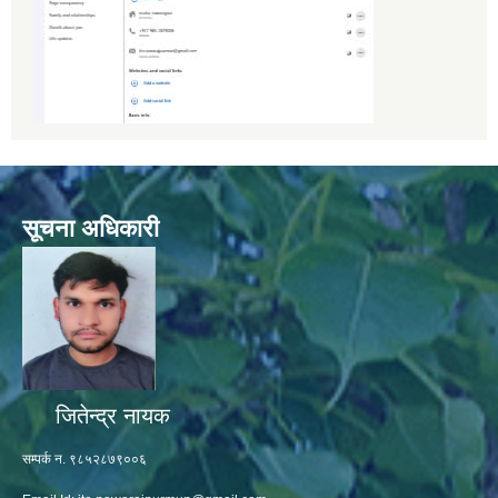
सूचना अधिकारी
जितेन्द्र नायक
सम्पर्क न. ९८५२८७९००६