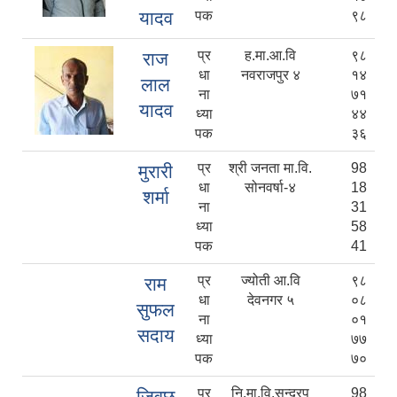
यादव
पक
९८
प्र
ह.मा.आ.वि
९८
राज
धा
नवराजपुर ४
१४
लाल
ना
७१
यादव
ध्या
४४
पक
३६
प्र
श्री जनता मा.वि.
98
मुरारी
धा
सोनवर्षा-४
18
शर्मा
ना
31
ध्या
58
पक
41
प्र
ज्योती आ.वि
९८
राम
धा
देवनगर ५
०८
सुफल
ना
०१
सदाय
ध्या
७७
पक
७०
प्र
नि.मा.वि.सुन्दरपु
98
जिवछ