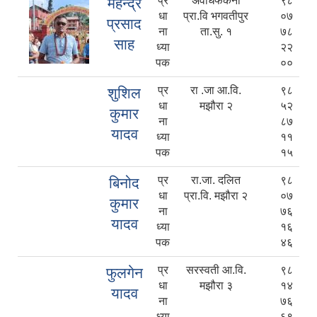
प्र
अवधिफेकनी
९८
महेन्द्र
धा
प्रा.वि भगवतीपुर
०७
प्रसाद
ना
ता.सु. १
७८
साह
ध्या
२२
पक
००
प्र
रा .जा आ.वि.
९८
शुशिल
धा
मझौरा २
५२
कुमार
ना
८७
यादव
ध्या
११
पक
१५
प्र
रा.जा. दलित
९८
बिनोद
धा
प्रा.वि. मझौरा २
०७
कुमार
ना
७६
यादव
ध्या
१६
पक
४६
प्र
सरस्वती आ.वि.
९८
फुलगेन
धा
मझौरा ३
१४
यादव
ना
७६
ध्या
६९