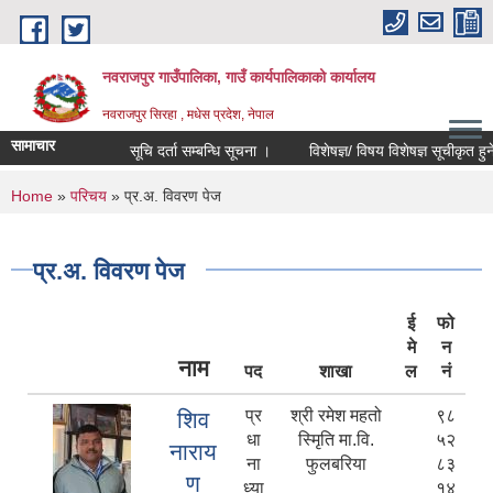
Skip to main content
नवराजपुर गाउँपालिका, गाउँ कार्यपालिकाको कार्यालय
नवराजपुर सिरहा , मधेस प्रदेश, नेपाल
सामाचार
सूचि दर्ता सम्बन्धि सूचना ।
विशेषज्ञ/ विषय विशेषज्ञ सूचीकृत हुने सम्ब
You are here
Home
»
परिचय
» प्र.अ. विवरण पेज
प्र.अ. विवरण पेज
ई
फो
मे
न
नाम
पद
शाखा
ल
नं
प्र
श्री रमेश महतो
९८
शिव
धा
स्मिृति मा.वि.
५२
नाराय
ना
फुलबरिया
८३
ण
ध्या
१४