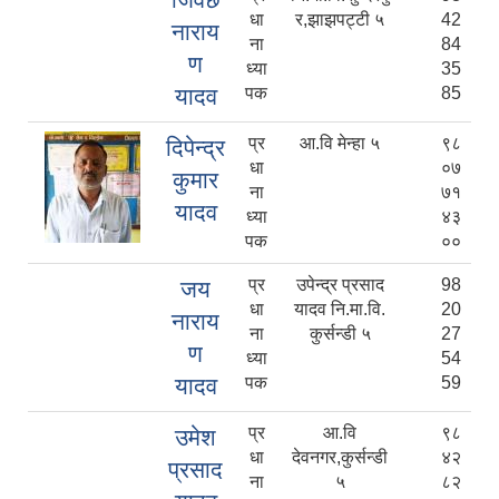
धा
र,झाझपट्टी ५
42
नाराय
ना
84
ण
ध्या
35
यादव
पक
85
प्र
आ.वि मेन्हा ५
९८
दिपेन्द्र
धा
०७
कुमार
ना
७१
यादव
ध्या
४३
पक
००
प्र
उपेन्द्र प्रसाद
98
जय
धा
यादव नि.मा.वि.
20
नाराय
ना
कुर्सन्डी ५
27
ण
ध्या
54
यादव
पक
59
प्र
आ.वि
९८
उमेश
धा
देवनगर,कुर्सन्डी
४२
प्रसाद
ना
५
८२