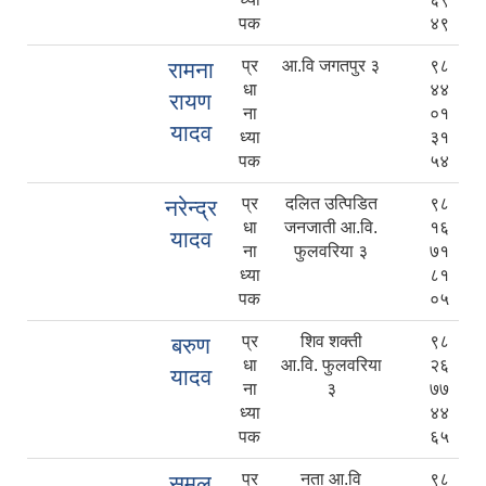
पक
४९
प्र
आ.वि जगतपुर ३
९८
रामना
धा
४४
रायण
ना
०१
यादव
ध्या
३१
पक
५४
प्र
दलित उत्पिडित
९८
नरेन्द्र
धा
जनजाती आ.वि.
१६
यादव
ना
फुलवरिया ३
७१
ध्या
८१
पक
०५
प्र
शिव शक्ती
९८
बरुण
धा
आ.वि. फुलवरिया
२६
यादव
ना
३
७७
ध्या
४४
पक
६५
प्र
नता आ.वि
९८
समल