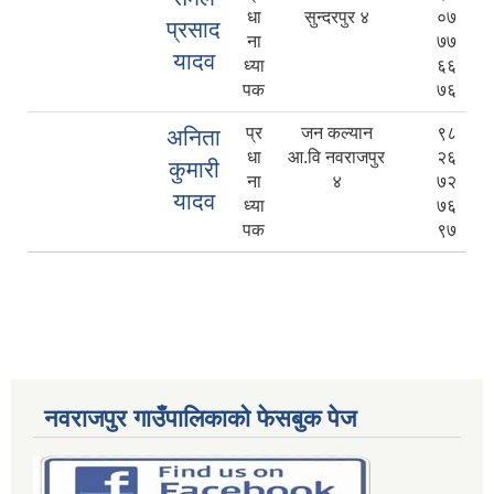
धा
सुन्दरपुर ४
०७
प्रसाद
ना
७७
यादव
ध्या
६६
पक
७६
प्र
जन कल्यान
९८
अनिता
धा
आ.वि नवराजपुर
२६
कुमारी
ना
४
७२
यादव
ध्या
७६
पक
९७
नवराजपुर गाउँपालिकाको फेसबुक पेज