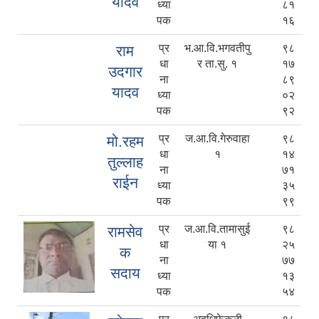
यादव
ध्या
८१
पक
१६
प्र
भ.आ.वि.भगवतीपु
९८
राम
धा
र ता.सु. १
१७
उदगार
ना
८९
यादव
ध्या
०२
पक
९२
प्र
ज.आ.वि.गेरुवाहा
९८
मो.रहम
धा
१
१४
तुल्लाह
ना
७१
राईन
ध्या
३५
पक
९९
प्र
ज.आ.वि.तामासुई
९८
रामसेव
धा
या १
२५
क
ना
७७
सदाय
ध्या
१३
पक
५४