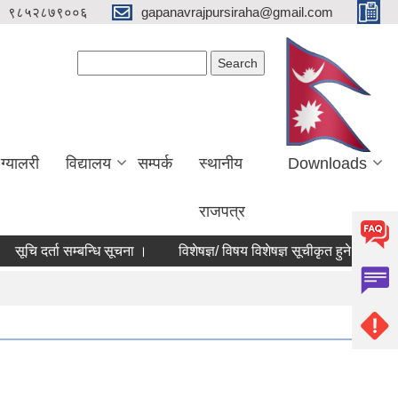
९८५२८७९००६
gapanavrajpursiraha@gmail.com
Search form
Search
ग्यालरी
विद्यालय
सम्पर्क
स्थानीय
Downloads
राजपत्र
ि दर्ता सम्बन्धि सूचना ।
विशेषज्ञ/ विषय विशेषज्ञ सूचीकृत हुने सम्बन्धमा सूचन