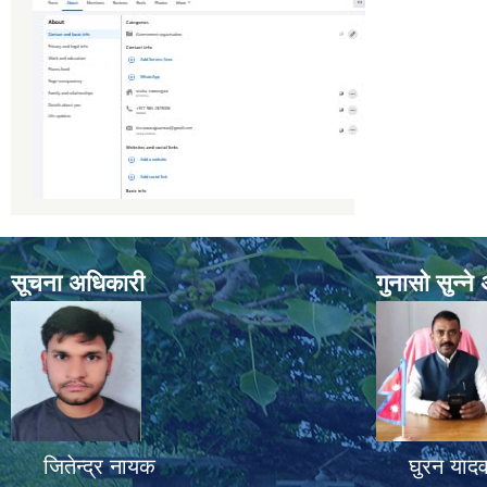
सूचना अधिकारी
गुनासो सुन्न
जितेन्द्र नायक
घुरन याद