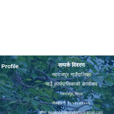
सम्पर्क विवरण
 Profile
नवराजपुर गाउँपालिका
गाउँ कार्यपालिकाको कार्यालय
नवराजपुर, सिरहा
मोवाईल नं. ९८५२८७९००६
इमेलः
gapanavrajpursiraha@gmail.com