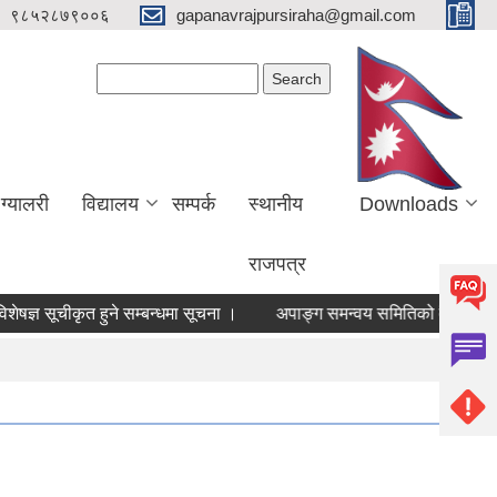
९८५२८७९००६
gapanavrajpursiraha@gmail.com
Search form
Search
ग्यालरी
विद्यालय
सम्पर्क
स्थानीय
Downloads
राजपत्र
ञ सूचीकृत हुने सम्बन्धमा सूचना ।
अपाङ्ग समन्वय समितिको वैटक सम्बन्धि स