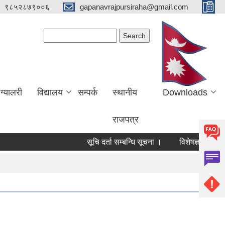
९८५२८७९००६
gapanavrajpursiraha@gmail.com
Search form
Search
ग्यालरी
विद्यालय
सम्पर्क
स्थानीय
Downloads
राजपत्र
सूचि दर्ता सम्बन्धि सूचना ।
विशेषज्ञ/ विषय विशेषज्