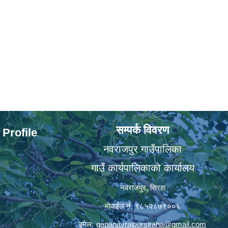
सम्पर्क विवरण
 Profile
नवराजपुर गाउँपालिका
गाउँ कार्यपालिकाको कार्यालय
नवराजपुर, सिरहा
मोवाईल नं. ९८५२८७९००६
इमेलः
gapanavrajpursiraha@gmail.com