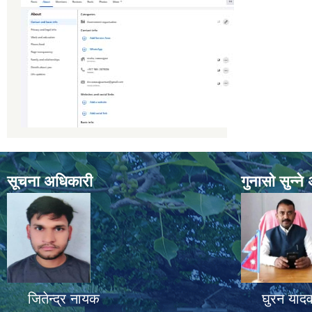
सूचना अधिकारी
गुनासो सुन्न
जितेन्द्र नायक
घुरन याद