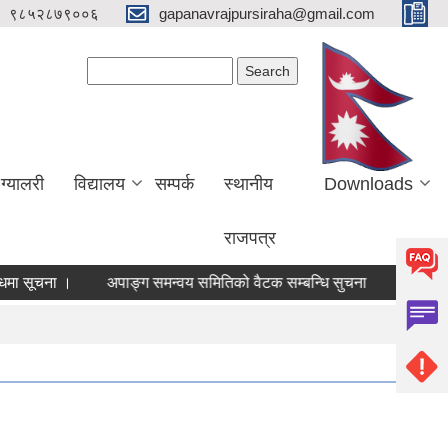
९८५२८७९००६
gapanavrajpursiraha@gmail.com
Search form
Search
ग्यालरी
विद्यालय
सम्पर्क
स्थानीय
Downloads
राजपत्र
ूचना ।
अपाङ्ग समन्वय समितिको वैटक सम्बन्धि सुचना
सडकको सिमा क्षे