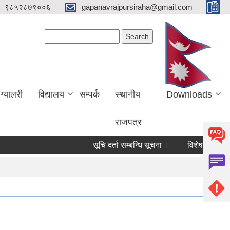
९८५२८७९००६
gapanavrajpursiraha@gmail.com
Search form
Search
ग्यालरी
विद्यालय
सम्पर्क
स्थानीय
Downloads
राजपत्र
सूचि दर्ता सम्बन्धि सूचना ।
विशेषज्ञ/ विषय विशे