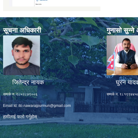
सूचना अधिकारी
गुनासो सुन्न
जितेन्द्र नायक
घुरन याद
सम्पर्क न. ९८५२८७९००६
सम्पर्क न. ९८१९९७४५
Email Id:
ito.nawarajpurmun@gmail.com
हामीलाई फलो गर्नुहोस्