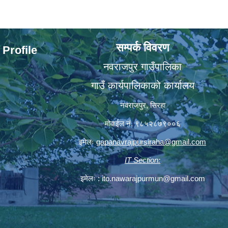
सम्पर्क विवरण
 Profile
नवराजपुर गाउँपालिका
गाउँ कार्यपालिकाको कार्यालय
नवराजपुर, सिरहा
मोवाईल नं. ९८५२८७९००६
इमेलः
gapanavrajpursiraha@gmail.com
IT Section:
इमेलः :
ito.nawarajpurmun@gmail.com