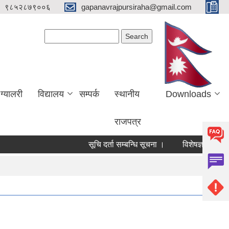
९८५२८७९००६
gapanavrajpursiraha@gmail.com
Search form
Search
ग्यालरी
विद्यालय
सम्पर्क
स्थानीय
Downloads
राजपत्र
सूचि दर्ता सम्बन्धि सूचना ।
विशेषज्ञ/ विषय विशेषज्