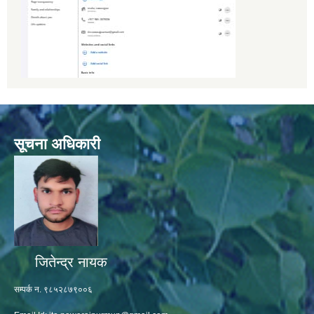
सूचना अधिकारी
जितेन्द्र नायक
सम्पर्क न. ९८५२८७९००६