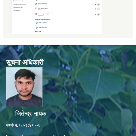
सूचना अधिकारी
जितेन्द्र नायक
सम्पर्क न. ९८५२८७९००६