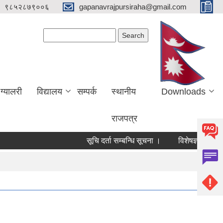
९८५२८७९००६
gapanavrajpursiraha@gmail.com
Search form
Search
ग्यालरी
विद्यालय
सम्पर्क
स्थानीय
Downloads
राजपत्र
सूचि दर्ता सम्बन्धि सूचना ।
विशेषज्ञ/ विषय विशेषज्