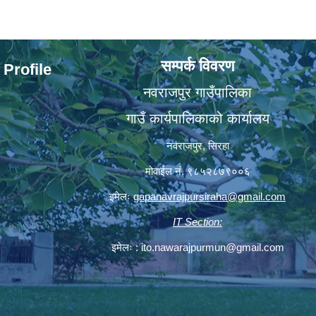
सम्पर्क विवरण
 Profile
नवराजपुर गाउँपालिका
गाउँ कार्यपालिकाको कार्यालय
नवराजपुर, सिरहा
मोवाईल नं. ९८५२८७९००६
इमेलः
gapanavrajpursiraha@gmail.com
IT Section:
इमेलः :
ito.nawarajpurmun@gmail.com