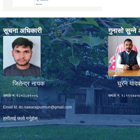
सूचना अधिकारी
गुनासो सुन्न
जितेन्द्र नायक
घुरन याद
सम्पर्क न. ९८५२८७९००६
सम्पर्क न. ९८१९९७४५
Email Id:
ito.nawarajpurmun@gmail.com
हामीलाई फलो गर्नुहोस्