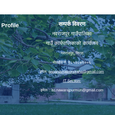
सम्पर्क विवरण
 Profile
नवराजपुर गाउँपालिका
गाउँ कार्यपालिकाको कार्यालय
नवराजपुर, सिरहा
मोवाईल नं. ९८५२८७९००६
इमेलः
gapanavrajpursiraha@gmail.com
IT Section:
इमेलः :
ito.nawarajpurmun@gmail.com