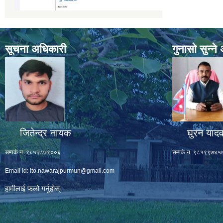
सूचना अधिकारी
गुनासो सुन्न
जितेन्द्र नायक
घुरन याद
सम्पर्क न. ९८५२८७९००६
सम्पर्क न. ९८१९९७४५
Email Id:
ito.nawarajpurmun@gmail.com
हामीलाई फलो गर्नुहोस्