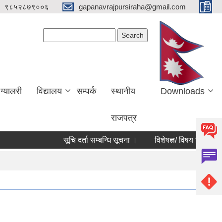
९८५२८७९००६
gapanavrajpursiraha@gmail.com
Search form
Search
ग्यालरी
विद्यालय
सम्पर्क
स्थानीय
Downloads
राजपत्र
सूचि दर्ता सम्बन्धि सूचना ।
विशेषज्ञ/ विषय विशेषज्ञ सूचीकृ