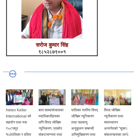
सरोज कुमार सिंह
९८५२८७९००१
Helen Keller
बाल क्लब/संजालका
पालिका स्तरिय विपद्
विपद जोखिम
International को
पदाधिकारीहरुका
जोखिम न्यूनिकरण
न्यूनीकरण तथा
सहयोग तथा यस
लगि विपद जोखिम
तथा जलवायु
व्यवस्थापन
नवराजपुर
न्यूनिकरण, प्रकोप
अनुकुलन सम्बन्धी
अन्तर्गतको "सूचना
गाउँपालिका र दलित
संकटासन्नता तथा
अभिमुखिकरण तथा
संकलनहरुका लागी