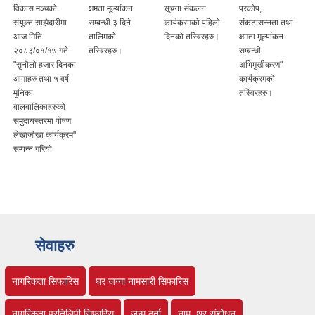
विकास मञ्चको
क्षमता मूल्यांकन
सूचना संकलन
प्रकोप,
संयुक्त साझेदारीमा
सम्बन्धी ३ दिने
कार्यक्रमको पहिलो
संकटासन्नता तथा
आज मिति
तालिमको
दिनको तस्विरहरु।
क्षमता मूल्यांकन
२०८३/०१/१७ गते
तस्बिरहरु।
सम्बन्धी
"सुनौलो हजार दिनका
अभिमुखीकरण"
ि
आमाहरु तथा ५ वर्ष
कार्यक्रमको
मुनिका
तस्विरहरु।
बालबालिकाहरुको
समुदायस्तरमा पोषण
लेखाजोखा कार्यक्रम"
सम्पन्न गरियो
सेवाहरु
नागरिकता सिफारिस
घर जग्गा नामसारी सिफारिस
नागरिकता प्रतिलिपी सिफारिस
जन्म दर्ता
नाम, थर संशोधन