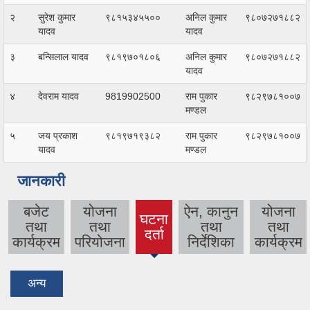
२
सुरेश कुमार
९८१५३४५५००
अनिल कुमार
९८०७२७१८८२
यादव
यादव
३
बन्सिलाल यादव
९८१९७०१८०६
अनिल कुमार
९८०७२७१८८२
यादव
४
देवराम यादव
9819902500
राम पुकार
९८२९७८१००७
मण्डल
५
जय प्रकाश
९८१९७१९३८२
राम पुकार
९८२९७८१००७
यादव
मण्डल
जानकारी
बजेट
योजना
ऐन, कानुन
योजना
घटना
तथा
तथा
तथा
तथा
दर्ता
कार्यक्रम
परियोजना
निर्देशिका
कार्यक्रम
अन्य