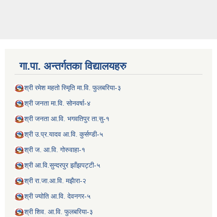
गा.पा. अन्तर्गतका विद्यालयहरु
श्री रमेश महतो स्मिृति मा.वि. फुलबरिया-३
श्री जनता मा.वि. सोनवर्षा-४
श्री जनता आ.वि. भगवतिपुर ता.सु-१
श्री उ.प्र.यादव आ.वि. कुर्सण्डी-५
श्री ज. आ.वि. गोरुवाहा-१
श्री आ.वि.सुन्दरपुर झाँझपट्टी-५
श्री रा.जा.आ.वि. मझैारा-२
श्री ज्योति आ.वि. देवनगर-५
श्री शिव. आ.वि. फुलबरिया-३